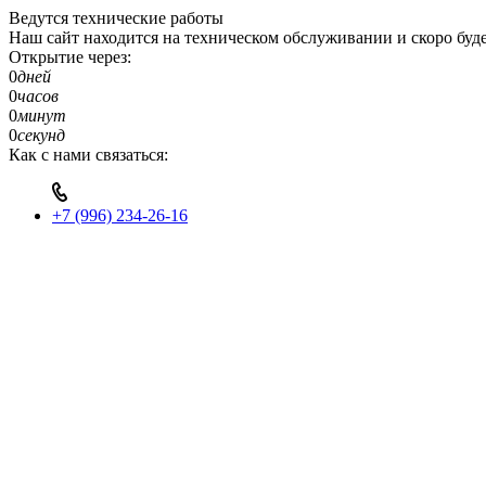
Ведутся технические работы
Наш сайт находится на техническом обслуживании и скоро буде
Открытие через:
0
дней
0
часов
0
минут
0
секунд
Как с нами связаться:
+7 (996) 234-26-16