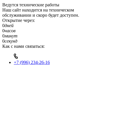
Ведутся технические работы
Наш сайт находится на техническом
обслуживании и скоро будет доступен.
Открытие через:
0
дней
0
часов
0
минут
0
секунд
Как с нами связаться:
+7 (996) 234-26-16